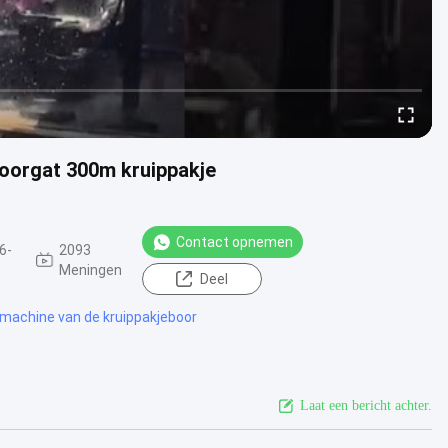
boorgat 300m kruippakje
Contact opnemen
6-
2093
Meningen
Deel
 machine van de kruippakjeboor
Laat een bericht achter.