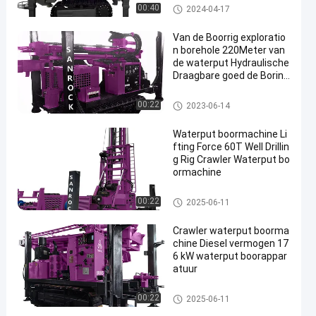
De Installatie van de de Putbor
00:40
2024-04-17
ing van het kruippakjewater
Van de Boorrig exploratio
n borehole 220Meter van
de waterput Hydraulische
Draagbare goed de Boring
sinstallatie
De Installatie van de de Putbor
00:22
2023-06-14
ing van het kruippakjewater
Waterput boormachine Li
fting Force 60T Well Drillin
g Rig Crawler Waterput bo
ormachine
De Installatie van de de Putbor
00:22
2025-06-11
ing van het kruippakjewater
Crawler waterput boorma
chine Diesel vermogen 17
6 kW waterput boorappar
atuur
De Installatie van de de Putbor
00:22
2025-06-11
ing van het kruippakjewater