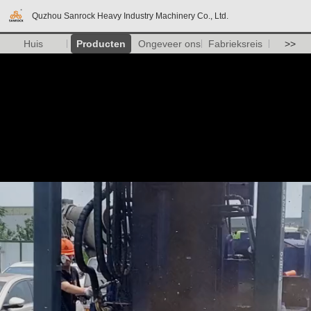
Quzhou Sanrock Heavy Industry Machinery Co., Ltd.
Huis
Producten
Ongeveer ons
Fabrieksreis
>>