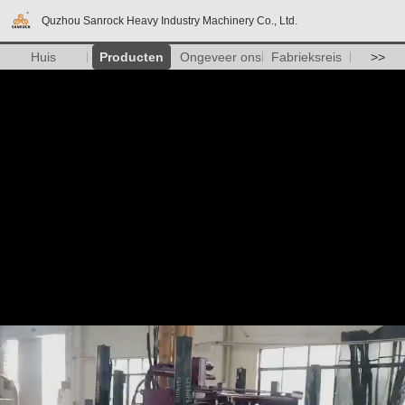
Quzhou Sanrock Heavy Industry Machinery Co., Ltd.
Huis
Producten
Ongeveer ons
Fabrieksreis
>>