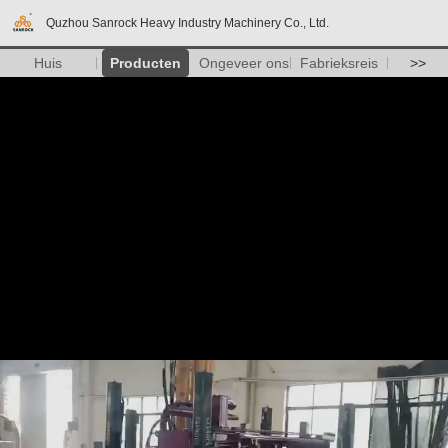
Quzhou Sanrock Heavy Industry Machinery Co., Ltd.
Huis
Producten
Ongeveer ons
Fabrieksreis
>>