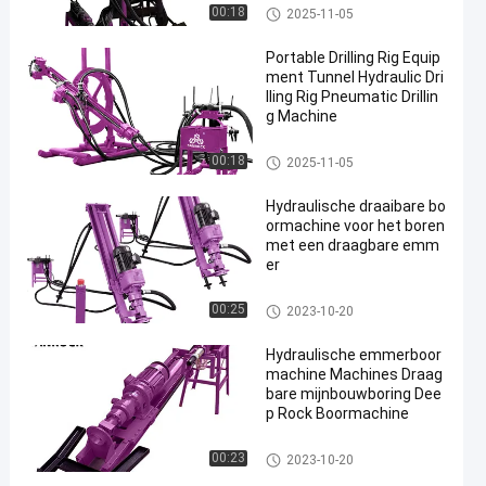
Emmer booreiland
00:18
2025-11-05
Portable Drilling Rig Equip
ment Tunnel Hydraulic Dri
lling Rig Pneumatic Drillin
g Machine
Emmer booreiland
00:18
2025-11-05
Hydraulische draaibare bo
ormachine voor het boren
met een draagbare emm
er
Emmer booreiland
00:25
2023-10-20
Hydraulische emmerboor
machine Machines Draag
bare mijnbouwboring Dee
p Rock Boormachine
Emmer booreiland
00:23
2023-10-20