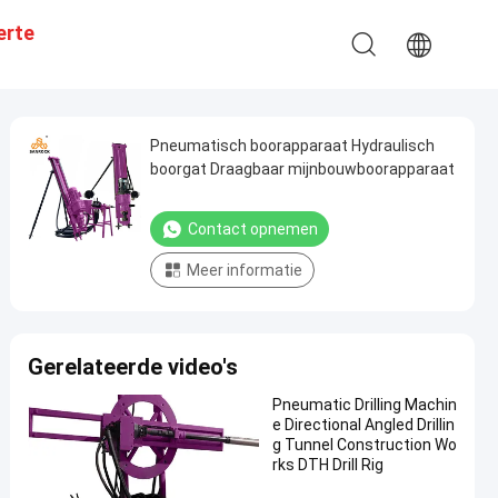
erte
Pneumatisch boorapparaat Hydraulisch
boorgat Draagbaar mijnbouwboorapparaat
Contact opnemen
Meer informatie
Gerelateerde video's
Pneumatic Drilling Machin
e Directional Angled Drillin
g Tunnel Construction Wo
rks DTH Drill Rig