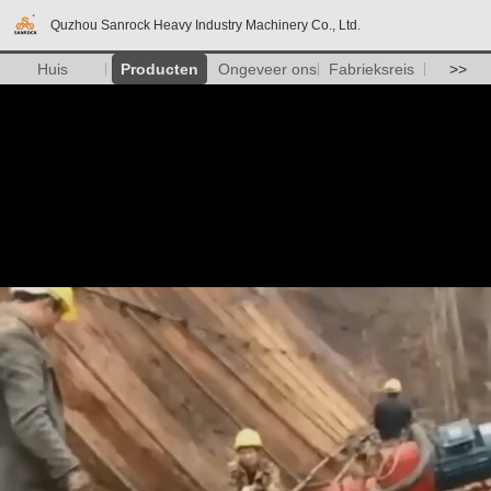
Quzhou Sanrock Heavy Industry Machinery Co., Ltd.
Huis
Producten
Ongeveer ons
Fabrieksreis
>>