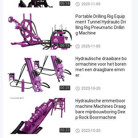
Emmer booreiland
00:18
2025-11-05
Portable Drilling Rig Equip
ment Tunnel Hydraulic Dri
lling Rig Pneumatic Drillin
g Machine
Emmer booreiland
00:18
2025-11-05
Hydraulische draaibare bo
ormachine voor het boren
met een draagbare emm
er
Emmer booreiland
00:25
2023-10-20
Hydraulische emmerboor
machine Machines Draag
bare mijnbouwboring Dee
p Rock Boormachine
Emmer booreiland
00:23
2023-10-20