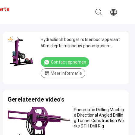
erte
Hydraulisch boorgat rotsenboorapparaat
50m diepte mijnbouw pneumatisch
draagbaar boorapparaat
Contact opnemen
Meer informatie
Gerelateerde video's
Pneumatic Drilling Machin
e Directional Angled Drillin
g Tunnel Construction Wo
rks DTH Drill Rig