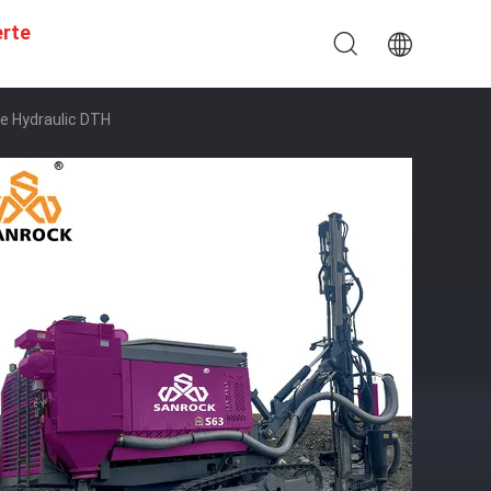
erte
le Hydraulic DTH