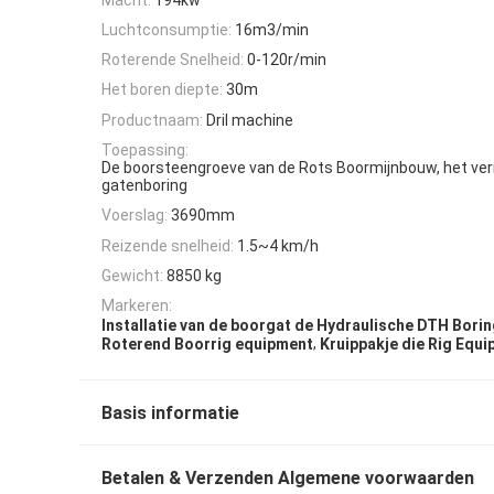
Luchtconsumptie:
16m3/min
Roterende Snelheid:
0-120r/min
Het boren diepte:
30m
Productnaam:
Dril machine
Toepassing:
De boorsteengroeve van de Rots Boormijnbouw, het ver
gatenboring
Voerslag:
3690mm
Reizende snelheid:
1.5~4 km/h
Gewicht:
8850 kg
Markeren:
Installatie van de boorgat de Hydraulische DTH Bori
,
Roterend Boorrig equipment
Kruippakje die Rig Equ
Basis informatie
Betalen & Verzenden Algemene voorwaarden