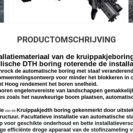
PRODUCTOMSCHRIJVING
allatiemateriaal van de kruippakjeborin
ische DTH boring roterende de installa
Sanrock de automatische boring met staaf veranderen
omwentelingsontwerp voor minder het blokkeren in
ient Hoog rendement het boren snelheid.
t boren engelenvereiste van landschappen gemakkelij
ies zoals het nauwkeurige boom plaatsen, automatisc
ie
Kruippakjedth boring gekenmerkt door uitstek
van de
ctuur. Facultatieve installatie van automatische st
 voor geschikte onderhoud en bette installatieversc
ge efficiënte droge apparaat van de stofinzameling v