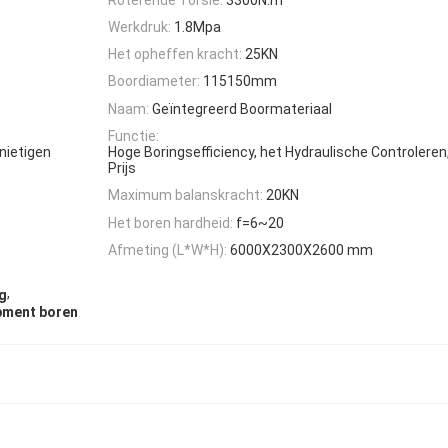
Werkdruk:
1.8Mpa
Het opheffen kracht:
25KN
Boordiameter:
115150mm
Naam:
Geïntegreerd Boormateriaal
Functie:
nietigen
Hoge Boringsefficiency, het Hydraulische Controlere
Prijs
Maximum balanskracht:
20KN
Het boren hardheid:
f=6~20
Afmeting (L*W*H):
6000X2300X2600 mm
,
ng
ipment boren