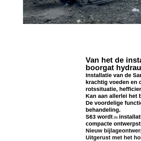
Van het de inst
boorgat hydraul
Installatie van de 
krachtig voeden en 
rotssituatie, heffic
Kan aan allerlei he
De voordelige funct
behandeling.
S63 wordt
installat
de
compacte ontwerpstru
Nieuw bijlageontwerp
Uitgerust met het ho