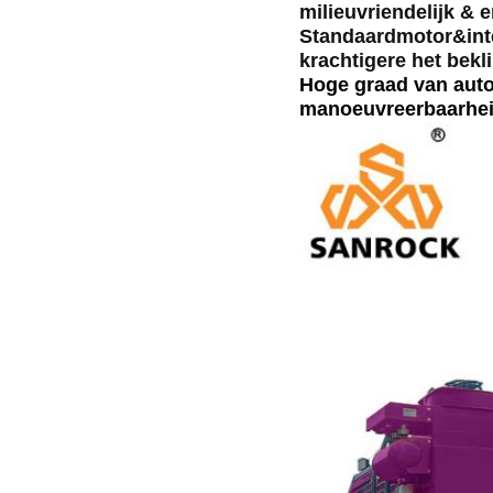
milieuvriendelijk & e
Standaardmotor&inte
krachtigere het bekl
Hoge graad van autom
manoeuvreerbaarheid