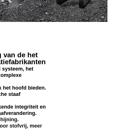
g van de het
tiefabrikanten
d systeem, het
 complexe
k het hoofd bieden.
he staaf
ende integriteit en
aafverandering.
hijning.
oor stofvrij, meer