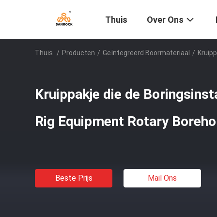
Thuis
Over Ons
Thuis
/
Producten
/
Geïntegreerd Boormateriaal
/
Kruipp
Kruippakje die de Boringsinst
Rig Equipment Rotary Boreho
Beste Prijs
Mail Ons