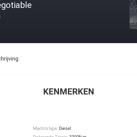
gotiable
s
rijving
KENMERKEN
Machtstype:
Diesel
Roterende Torsie:
3300N.m