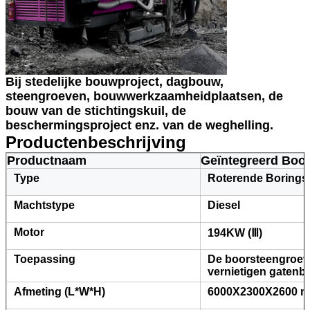
Bij stedelijke bouwproject, dagbouw,
steengroeven, bouwwerkzaamheidplaatsen, de
bouw van de stichtingskuil, de
beschermingsproject enz. van de weghelling.
Productenbeschrijving
Productnaam
Geïntegreerd Boor
Type
Roterende Boringsin
Machtstype
Diesel
Motor
194KW (Ⅲ)
Toepassing
De boorsteengroev
vernietigen gaten
Afmeting (L*W*H)
6000X2300X2600 