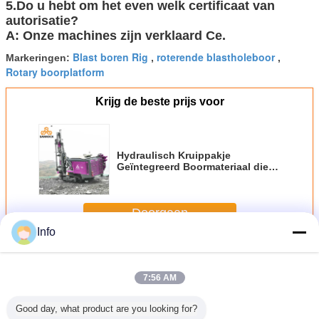
5.Do u hebt om het even welk certificaat van
autorisatie?
A: Onze machines zijn verklaard Ce.
Blast boren Rig
roterende blastholeboor
Markeringen:
,
,
Rotary boorplatform
Krijg de beste prijs voor
Hydraulisch Kruippakje
Geïntegreerd Boormateriaal die
Roterende de Boringsinstallaties
ontginnen van de Boorgatrots
Doorgaan
Info
Geïntegreerd Boormateriaal
Meer
7:56 AM
Good day, what product are you looking for?