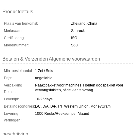
Productdetails
Plaats van herkomst:
Zhejiang, China
Merknaam:
Sanrock
Certificering:
ISO
Modelnummer:
S63
Betalen & Verzenden Algemene voorwaarden
Min. bestelaantal:
1 Zet / Sets
Prijs:
negotiable
Verpakking
Naakt pakket voor machines, Houten doospakket voor
vervangstukken, of de klantenvraag.
Details:
Levertijd:
10-25days
Betalingscondities:
L/C, D/A, D/P, T/T, Western Union, MoneyGram
Levering
1000 Reeks/Reeksen per Maand
vermogen:
beschrijving