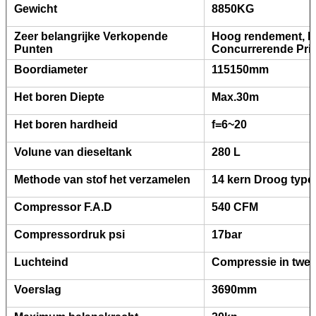
Gewicht
8850KG
Zeer belangrijke Verkopende
Hoog rendement, ho
Punten
Concurrerende Prij
Boordiameter
115150mm
Het boren Diepte
Max.30m
Het boren hardheid
f=6~20
Volune van dieseltank
280 L
Methode van stof het verzamelen
14 kern Droog type
Compressor F.A.D
540 CFM
Compressordruk psi
17bar
Luchteind
Compressie in twee
Laat een bericht achter
Voerslag
3690mm
We bellen je snel terug!