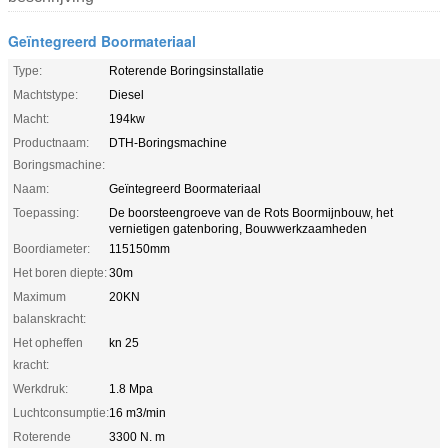
Geïntegreerd Boormateriaal
Type:
Roterende Boringsinstallatie
Machtstype:
Diesel
Macht:
194kw
Productnaam:
DTH-Boringsmachine
Boringsmachine:
Naam:
Geïntegreerd Boormateriaal
Toepassing:
De boorsteengroeve van de Rots Boormijnbouw, het
vernietigen gatenboring, Bouwwerkzaamheden
Boordiameter:
115150mm
Het boren diepte:
30m
Maximum
20KN
balanskracht:
Het opheffen
kn 25
kracht:
Werkdruk:
1.8 Mpa
Luchtconsumptie:
16 m3/min
Roterende
3300 N. m