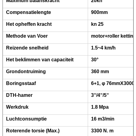
Maximum balanskracht
20kn
Compensatielengte
900mm
Het opheffen kracht
kn 25
Methode van Voer
motor+roller kettin
Reizende snelheid
1.5~4 km/h
Het beklimmen van capaciteit
30°
Grondontruiming
360 mm
Boringsstaaf
6+1, φ 76mmX3000
DTH-hamer
3“/4“/5“
Werkdruk
1.8 Mpa
Luchtconsumptie
16 m3/min
VERZENDEN
Roterende torsie (Max.)
3300 N. m