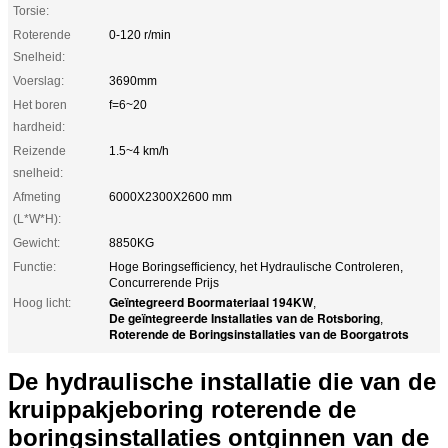
Torsie:
Roterende
0-120 r/min
Snelheid:
Voerslag:
3690mm
Het boren
f=6~20
hardheid:
Reizende
1.5~4 km/h
snelheid:
Afmeting
6000X2300X2600 mm
(L*W*H):
Gewicht:
8850KG
Functie:
Hoge Boringsefficiency, het Hydraulische Controleren,
Concurrerende Prijs
Geïntegreerd Boormateriaal 194KW
Hoog licht:
,
De geïntegreerde Installaties van de Rotsboring
,
Roterende de Boringsinstallaties van de Boorgatrots
De hydraulische installatie die van de
kruippakjeboring roterende de
boringsinstallaties ontginnen van de