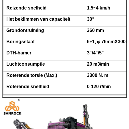
Reizende snelheid
1.5~4 km/h
Het beklimmen van capaciteit
30°
Grondontruiming
360 mm
Boringsstaaf
6+1, φ 76mmX300
DTH-hamer
3“/4“/5“
Luchtconsumptie
20 m3/min
Roterende torsie (Max.)
3300 N. m
Roterende snelheid
0-120 r/min