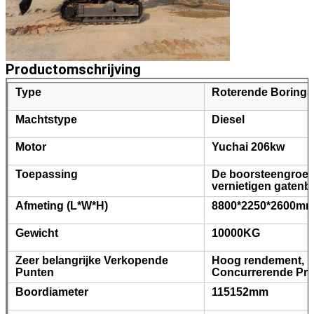
Productomschrijving
Type
Roterende Boringsi
Machtstype
Diesel
Motor
Yuchai 206kw
Toepassing
De boorsteengroev
vernietigen gaten
Afmeting (L*W*H)
8800*2250*2600m
Gewicht
10000KG
Zeer belangrijke Verkopende
Hoog rendement, ho
Punten
Concurrerende Prij
Boordiameter
115152mm