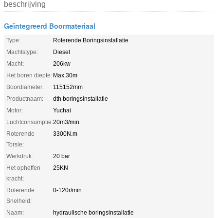
beschrijving
Geïntegreerd Boormateriaal
Type:
Roterende Boringsinstallatie
Machtstype:
Diesel
Macht:
206kw
Het boren diepte:
Max.30m
Boordiameter:
115152mm
Productnaam:
dth boringsinstallatie
Motor:
Yuchai
Luchtconsumptie:
20m3/min
Roterende
3300N.m
Torsie:
Werkdruk:
20 bar
Het opheffen
25KN
kracht:
Roterende
0-120r/min
Snelheid:
Naam:
hydraulische boringsinstallatie