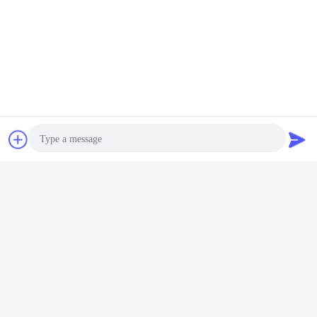
Bedrijfsinformatie
Chat
Vraag een offerte
aan
Photo
Video Call
Audio Call