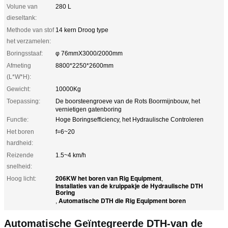
Volune van
280 L
dieseltank:
Methode van stof
14 kern Droog type
het verzamelen:
Boringsstaaf:
φ 76mmX3000/2000mm
Afmeting
8800*2250*2600mm
(L*W*H):
Gewicht:
10000Kg
Toepassing:
De boorsteengroeve van de Rots Boormijnbouw, het
vernietigen gatenboring
Functie:
Hoge Boringsefficiency, het Hydraulische Controleren
Het boren
f=6~20
hardheid:
Reizende
1.5~4 km/h
snelheid:
206KW het boren van Rig Equipment
Hoog licht:
,
Installaties van de kruippakje de Hydraulische DTH
Boring
Automatische DTH die Rig Equipment boren
,
Automatische Geïntegreerde DTH-van de