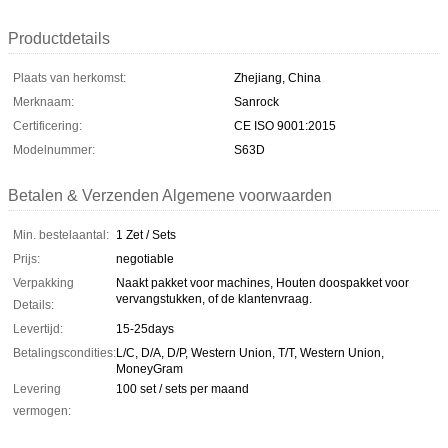
Productdetails
Plaats van herkomst:
Zhejiang, China
Merknaam:
Sanrock
Certificering:
CE ISO 9001:2015
Modelnummer:
S63D
Betalen & Verzenden Algemene voorwaarden
Min. bestelaantal:
1 Zet / Sets
Prijs:
negotiable
Verpakking
Naakt pakket voor machines, Houten doospakket voor
vervangstukken, of de klantenvraag.
Details:
Levertijd:
15-25days
Betalingscondities:
L/C, D/A, D/P, Western Union, T/T, Western Union,
MoneyGram
Levering
100 set / sets per maand
vermogen: