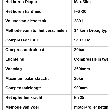
Het boren Diepte
Max.30m
Het boren hardheid
f=6~20
Volune van dieseltank
280 L
Methode van stof het verzamelen
14 kern Droog type
Compressor F.A.D
540 CFM
Compressordruk psi
20bar
Luchteind
Compressie in twee
Voerslag
3690mm
Maximum balanskracht
20kn
Compensatielengte
900mm
Het opheffen kracht
kn 25
Methode van Voer
motor+roller kettin