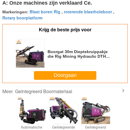
zuigerlucht, pneumatische rotsboor, boorbeetje,
Tricone beetje, zonderling omhulselsysteem, DTH-
hamer, boorstaaf, vervangstukken enz.
2.How kan ik betaling verrichten?
A: U kunt direct online op Alibaba met creditcard,
of TT, Western Union, LC enz. betalen.
Hoe is de verzending? Hoe de lange dosis die
3.
het heeft geduurd?
A: Voor grote hoeveelheid of zware producten,
verschepen wij over overzees het verschepen of
land het verschepen. Het verschepen de efficiency
hangt van land en stad af u wilt verschepen aan.
Voor kleine en gevoelige producten, verschepen
wij door DHL, UPS, kan Fedex of TNT.You
verzendwijze ook benoemen u houdt van alvorens
wij verschepen.
4.How is uw kwaliteitscontrole?
A: Wij hebben onze eigen ervaren QC.There zullen
zijn strikte inspectie en het testen voor elke orde
alvorens uit te verschepen.