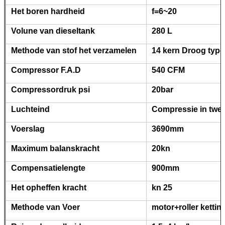
Productomschrijving
Type
Roterende Boringsi
Machtstype
Diesel
Motor
Yuchai 206kw
Toepassing
De boorsteengroev
vernietigen gaten
Afmeting (L*W*H)
8800*2250*2600m