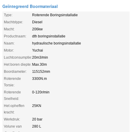
Geïntegreerd Boormateriaal
Type:
Roterende Boringsinstallatie
Machtstype:
Diesel
Macht:
206kw
Productnaam:
dth boringsinstallatie
Naam:
hydraulische boringsinstallatie
Motor:
Yuchai
Luchtconsumptie:
20m3/min
Het boren diepte:
Max.30m
Boordiameter:
115152mm
Roterende
3300N.m
Torsie:
Roterende
0-120r/min
Snelheid:
Het opheffen
25KN
kracht:
Werkdruk:
20 bar
Volune van
280 L