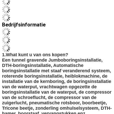
Compensatielengte
900mm
Het opheffen kracht
kn 25
Methode van Voer
motor+roller kettin
Reizende snelheid
1.5~4 km/h
Het beklimmen van capaciteit
30°
Grondontruiming
360 mm
Boringsstaaf
6+1, φ 76mmX300
DTH-hamer
3“/4“/5“
Luchtconsumptie
20 m3/min
Roterende torsie (Max.)
3300 N. m
Roterende snelheid
0-120 r/min