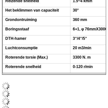
Gewicht
10000KG
Zeer belangrijke Verkopende
Hoog rendement, ho
Punten
Concurrerende Prij
Boordiameter
115152mm
Het boren Diepte
Max.30m
Het boren hardheid
f=6~20
Volune van dieseltank
280 L
Methode van stof het verzamelen
14 kern Droog type
Compressor F.A.D
540 CFM
Compressordruk psi
20bar
Luchteind
Compressie in twee
Voerslag
3690mm
Maximum balanskracht
20kn