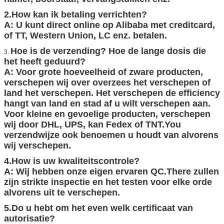
Bedrijfsinformatie
1.What kunt u van ons kopen?
Een tunnel gravende Jumboboringsinstallatie,
DTH-boringsinstallatie, Automatische
boringsinstallatie met staaf veranderend systeem,
roterende boringsinstallatie, heiblokmachine, de
installatie van de kernboring, de boringsinstallatie
van de waterput, vrachtwagen opgezette de
boringsinstallatie van de waterput, de compressor
van de schroeflucht, de compressor van de