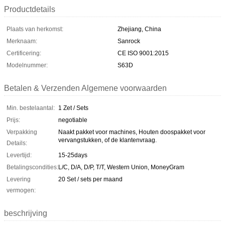
Productdetails
Plaats van herkomst:
Zhejiang, China
Merknaam:
Sanrock
Certificering:
CE ISO 9001:2015
Modelnummer:
S63D
Betalen & Verzenden Algemene voorwaarden
Min. bestelaantal:
1 Zet / Sets
Prijs:
negotiable
Verpakking
Naakt pakket voor machines, Houten doospakket voor
vervangstukken, of de klantenvraag.
Details:
Levertijd:
15-25days
Betalingscondities:
L/C, D/A, D/P, T/T, Western Union, MoneyGram
Levering
20 Set / sets per maand
vermogen:
beschrijving