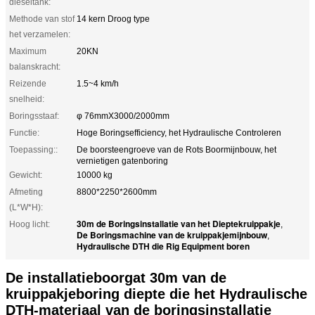
dieseltank:
Methode van stof
14 kern Droog type
het verzamelen:
Maximum
20KN
balanskracht:
Reizende
1.5~4 km/h
snelheid:
Boringsstaaf:
φ 76mmX3000/2000mm
Functie:
Hoge Boringsefficiency, het Hydraulische Controleren
Toepassing::
De boorsteengroeve van de Rots Boormijnbouw, het
vernietigen gatenboring
Gewicht:
10000 kg
Afmeting
8800*2250*2600mm
(L*W*H):
30m de Boringsinstallatie van het Dieptekruippakje
Hoog licht:
,
De Boringsmachine van de kruippakjemijnbouw
,
Hydraulische DTH die Rig Equipment boren
De installatieboorgat 30m van de
kruippakjeboring diepte die het Hydraulische
DTH-materiaal van de boringsinstallatie