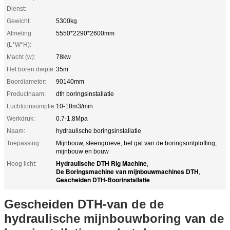
Dienst:
Gewicht:
5300kg
Afmeting
5550*2290*2600mm
(L*W*H):
Macht (w):
78kw
Het boren diepte:
35m
Boordiameter:
90140mm
Productnaam:
dth boringsinstallatie
Luchtconsumptie:
10-18m3/min
Werkdruk:
0.7-1.8Mpa
Naam:
hydraulische boringsinstallatie
Toepassing:
Mijnbouw, steengroeve, het gat van de boringsontploffing,
mijnbouw en bouw
Hydraulische DTH Rig Machine
Hoog licht:
,
De Boringsmachine van mijnbouwmachines DTH
,
Gescheiden DTH-Boorinstallatie
Gescheiden DTH-van de de
hydraulische mijnbouwboring van de