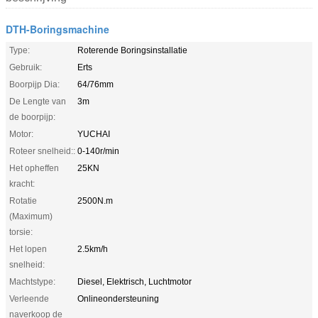
DTH-Boringsmachine
Type:
Roterende Boringsinstallatie
Gebruik:
Erts
Boorpijp Dia:
64/76mm
De Lengte van
3m
de boorpijp:
Motor:
YUCHAI
Roteer snelheid::
0-140r/min
Het opheffen
25KN
kracht:
Rotatie
2500N.m
(Maximum)
torsie:
Het lopen
2.5km/h
snelheid:
Machtstype:
Diesel, Elektrisch, Luchtmotor
Verleende
Onlineondersteuning
naverkoop de