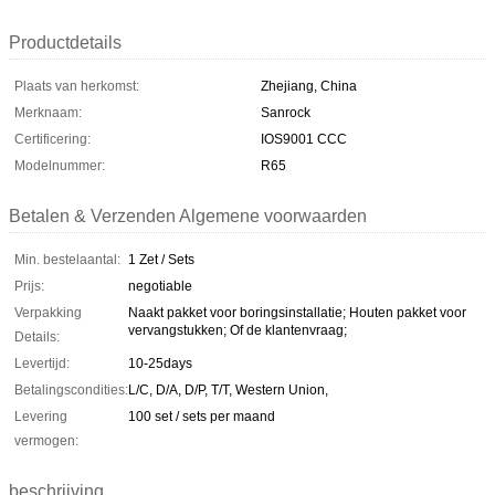
Productdetails
Plaats van herkomst:
Zhejiang, China
Merknaam:
Sanrock
Certificering:
IOS9001 CCC
Modelnummer:
R65
Betalen & Verzenden Algemene voorwaarden
Min. bestelaantal:
1 Zet / Sets
Prijs:
negotiable
Verpakking
Naakt pakket voor boringsinstallatie; Houten pakket voor
vervangstukken; Of de klantenvraag;
Details:
Levertijd:
10-25days
Betalingscondities:
L/C, D/A, D/P, T/T, Western Union,
Levering
100 set / sets per maand
vermogen:
beschrijving