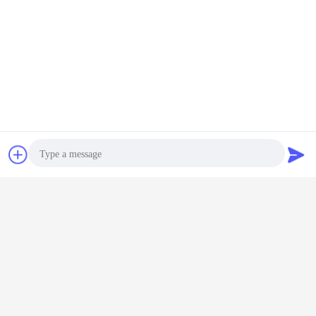
Chat
Vraag een offerte
aan
Certificatie
Photo
Video Call
Audio Call