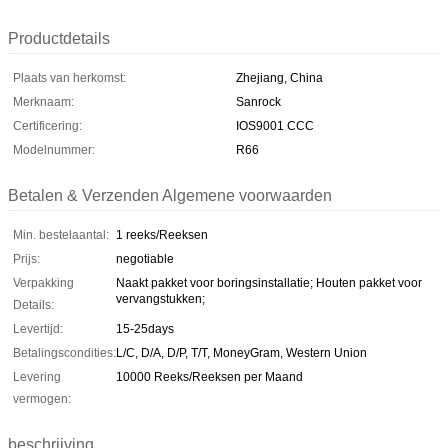
Productdetails
Plaats van herkomst:
Zhejiang, China
Merknaam:
Sanrock
Certificering:
IOS9001 CCC
Modelnummer:
R66
Betalen & Verzenden Algemene voorwaarden
Min. bestelaantal:
1 reeks/Reeksen
Prijs:
negotiable
Verpakking
Naakt pakket voor boringsinstallatie; Houten pakket voor
vervangstukken;
Details:
Levertijd:
15-25days
Betalingscondities:
L/C, D/A, D/P, T/T, MoneyGram, Western Union
Levering
10000 Reeks/Reeksen per Maand
vermogen:
beschrijving