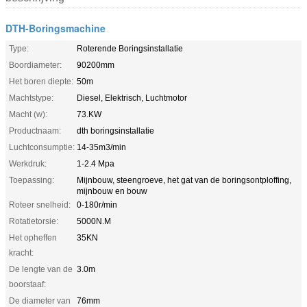
DTH-Boringsmachine
Type:
Roterende Boringsinstallatie
Boordiameter:
90200mm
Het boren diepte:
50m
Machtstype:
Diesel, Elektrisch, Luchtmotor
Macht (w):
73.KW
Productnaam:
dth boringsinstallatie
Luchtconsumptie:
14-35m3/min
Werkdruk:
1-2.4 Mpa
Toepassing:
Mijnbouw, steengroeve, het gat van de boringsontploffing,
mijnbouw en bouw
Roteer snelheid:
0-180r/min
Rotatietorsie:
5000N.M
Het opheffen
35KN
kracht:
De lengte van de
3.0m
boorstaaf:
De diameter van
76mm